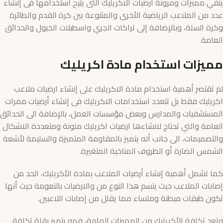
ينفي مميزات ومرونة ارضيات الاكريليك التى يتيح استخدامها فى إنشاء
عدد من الملاعب الرياضية الأخرى والمتنوعة بين كرة القدم والطائرة
وكرة السلة، وبالإضافة إلى تراكات الجري واسطبلات الخيول والحدائق
العامة.
مميزات استخدام مادة اكريليك
لم تقتصر أهمية استخدام مادة الاكريليك على إنشاء ارضيات ملاعب
اكريليك فقط بل تتعدد استخدامات الاكريليك فى إنشاء أرضيات ممرات
المستشفيات والمدارس وبعض مؤسسات العمل، بالإضافة الى الحدائق
العامة والتي تحتاج لانشاءها ارضيات اكريليك ملونة ومتعددة الاشكال
والتصميمات، الى جانب أنه يتميز بالمقاومة المتميزة والسليمة لأشعة
الشمس الضارة أو الظروف المناخية المتغيرة.
كما تشمل أهمية إنشاء أرضيات الملاعب بمادة الأكريليك، الحد من
إصابات الملاعب حيث يتسم هذا النوع من والارضيات بالنعومة حيث أنها
تكون طبقات مبطنة وملساء مما يقلل من إصابات اللاعبين.
وتعد تكلفة الأكريليك من المميزات الهامة، فهو يتميز بقلة تكلفة