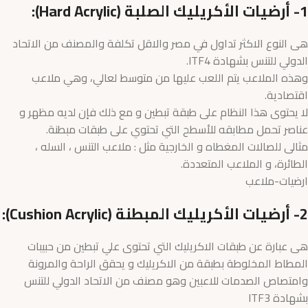
1- أرضيات الأكريليك الصلبة (Hard Acrylic):
هى النوع الاكثر تداول في مصر والاقل تكلفة والمصنف من الاتحاد
الدولي للتنس بشهادة ITF4.
وهذه الملاعب يتم اللعب عليها من متوسط لعالي، وهي ملاعب
اقتصادية.
لا يحتوى هذا النظام على طبقة تبطين و مع ذلك فإن لديه مظهر و
عناصر تحمل مطابقه للأسطح التي تحتوي على طبقات مبطنة.
مثالى للصالات المغطاه و الخارجية مثل : ملاعب التنس ، السله ،
الطائرة، و الملاعب المتعددة.
ارضيات-ملاعب
2- أرضيات الأكريليك المبطنة (Cushion Acrylic):
هى عبارة عن طبقات الاكريليك التي تحتوى علي تبطين من حبيبات
المطاط المخلوطة بطبقة من الاكريليك و يحقق الراحة والمرونة
وامتصاص الصدمات للاعبين وهو مصنف من الاتحاد الدولي للتنس
بشهادة ITF3