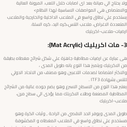
ولا يحتاج الي صيانة بعد اى اصابات خلال اللعب. المرونة العالية
والامتصاص هي المواصفات الاساسية لهذا النظام>
يستخدم علي نطاق واسع في الملاعب الداخلية والخارجية والملاعب
المتعددة الاغراض، ملاعب التنس،كره اليد، كره السلة.
ارضيات-ملاعب-اكريليك
3- مات اكريليك (Mat Acrylic):
هى عبارة عن ارضيات مطاطية جاهزة علي شكل شرائح مغطاه بطبقة
من الاكريليك ويتميز هذا النوع بانه طويل المدى ،
والاكثر امتصاصا لصدمات اللاعبين وهو مصنف من الاتحاد الدولي
للتنس بشهادة ITF3 .
يعتبر هذا النوع من الاسطح الاسرع وهو يضم جوده عالية من الشرائح
المطاطية المصنعة وطلاء الاكريلك مما يؤدى الي سطح مرن،
ملاعب-اكريليك
طويل المدى ويوفر الحد الاقصي من الراحة , وثبات الكرة وهو
مستخدم علي نطاق واسع في الملاعب المغطاه و المكشوفة