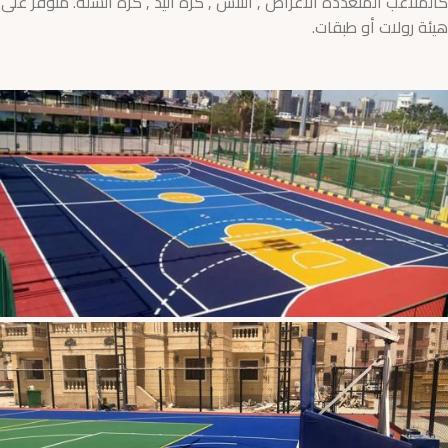
كالملاعب المتعددة الاغراض , التنس , كرة اليد , كره السلة. متوفر على
هيئة رولات أو طبقات.